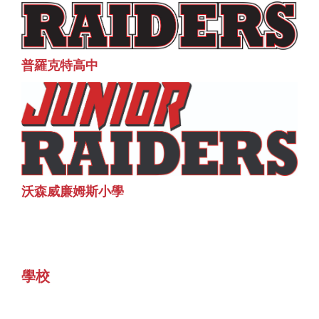
普羅克特高中
沃森威廉姆斯小學
學校