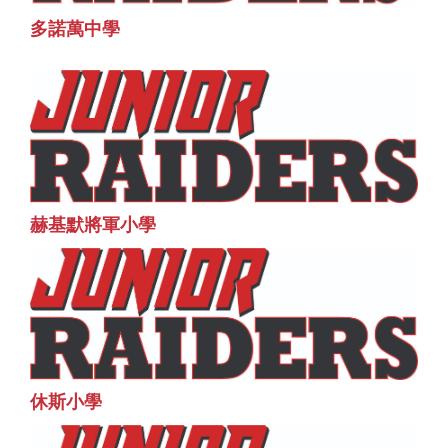
多諾萬中學
赫基默將軍小學
休斯小學