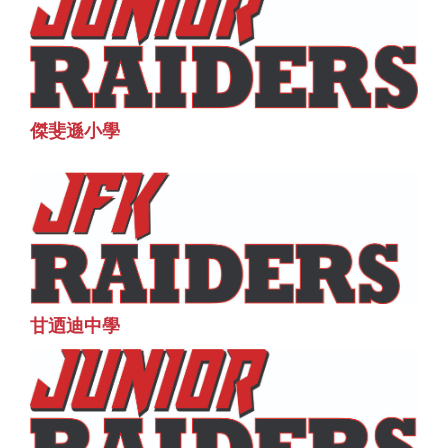
傑斐遜小學
甘迺迪中學