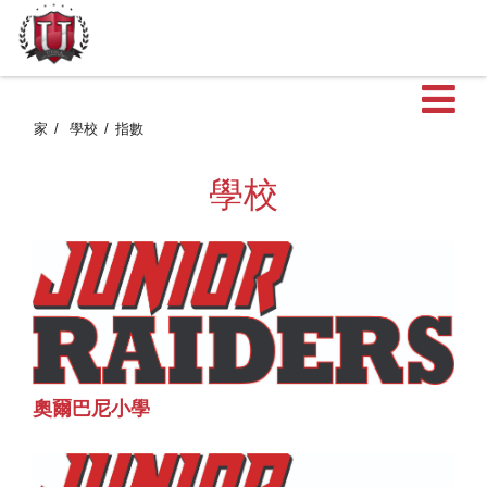
家
學校
指數
學校
奧爾巴尼小學