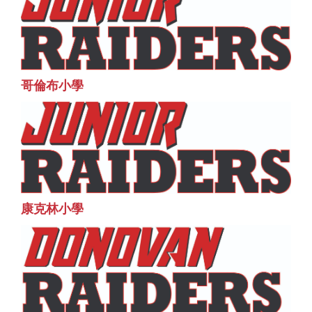
哥倫布小學
康克林小學