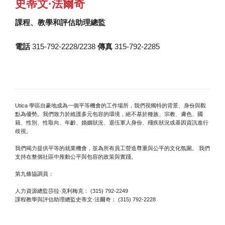
史蒂文·法爾奇
課程、教學和評估助理總監
電話
315-792-2228/2238
傳真
315-792-2285
Utica 學區自豪地成為一個平等機會的工作場所，我們視獨特的背景、身份與觀
點為優勢。我們致力於維護多元包容的環境，絕不基於種族、宗教、膚色、國
籍、性別、性取向、年齡、婚姻狀況、退伍軍人身份、殘疾狀況或基因資訊進行
歧視。
我們竭力提供平等的就業機會，並為所有員工營造尊重與公平的文化氛圍。 我們
支持在整個社區中推動公平與包容的政策與實踐。
第九條協調員：
人力資源總監莎拉·克利梅克： (315) 792-2249
課程教學與評估助理總監史蒂文·法爾奇： (315) 792-2228