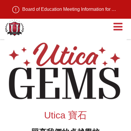
Board of Education Meeting Information for August 11, 2026
Utica 寶石