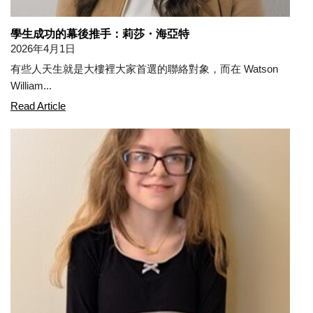
學生成功的幕後推手：莉莎・海亞特
2026年4月1日
有些人天生就是大樓裡大家首選的聯絡對象，而在 Watson
William...
The Force Behind Student Success: Lisa Hyatt
Read Article