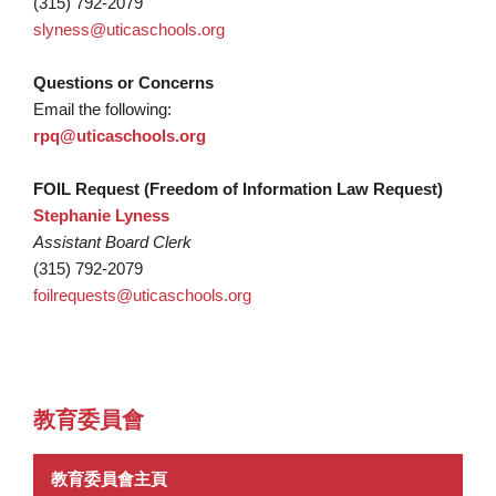
(315) 792-2079
slyness@uticaschools.org
Questions or Concerns
Email the following:
rpq@uticaschools.org
FOIL Request (Freedom of Information Law Request)
Stephanie Lyness
Assistant Board Clerk
(315) 792-2079
foilrequests@uticaschools.org
教育委員會
教育委員會主頁