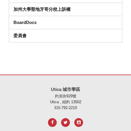
加州大學聖地牙哥分校上訴權
（在新視窗中打開）
BoardDocs
委員會
本網站使用 PDF 提供資訊，請存取此連結下載
Adobe Acrobat Rea
Utica 城市學區
約克街929號
Utica , 紐約 13502
315-792-2210