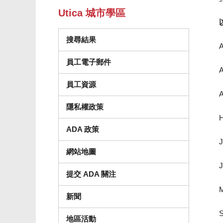
Utica 城市學區
搜尋結果
A
員工電子郵件
A
員工資源
A
隱私權政策
H
ADA 政策
J
網站地圖
J
提交 ADA 關注
M
新聞
地區活動