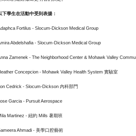
以下學生在活動中受到表揚：
daphca Fortilus - Slocum-Dickson Medical Group
mira Abdelshafia - Slocum-Dickson Medical Group
nna Zamenek - The Neighborhood Center & Mohawk Valley Commun
eather Concepcion - Mohawk Valley Health System 實驗室
on Cedrick - Slocum-Dickson 內科部門
ose Garcia - Pursuit Aerospace
ila Martinez - 紐約 Mills 暑期班
Sameera Ahmadi - 美學口腔藝術