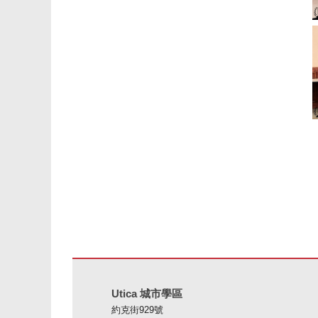
本網站使用 PDF 提供資訊，請存取此連結下載
Adobe Ac
Utica 城市學區
約克街929號