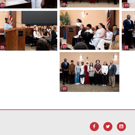
robat Reader DC 軟體
。