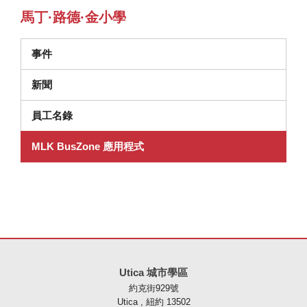
馬丁·路德·金小學
事件
新聞
員工名錄
MLK BusZone 應用程式
本網站使用 PDF 提供資訊，請存取此連結下載
Adobe Acrobat Rea
Utica 城市學區
約克街929號
Utica , 紐約 13502