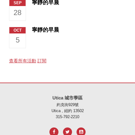
寧靜的早晨
SEP
28
寧靜的早晨
OCT
5
查看所有活動
訂閱
本網站使用 PDF 提供資訊，請存取此連結下載
Adobe Acrobat Rea
Utica 城市學區
約克街929號
Utica , 紐約 13502
315-792-2210