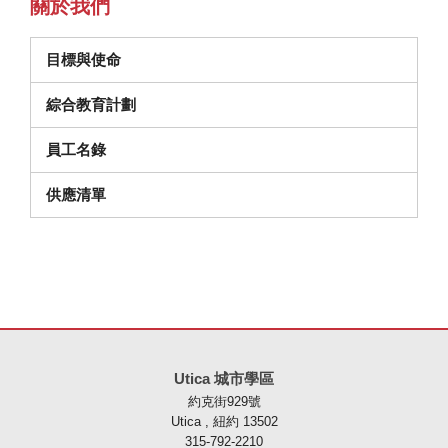
關於我們
目標與使命
綜合教育計劃
員工名錄
（在新視窗中打開）
供應清單
本網站使用 PDF 提供資訊，請存取此連結下載
Adobe Acrobat Rea
Utica 城市學區
約克街929號
Utica , 紐約 13502
315-792-2210