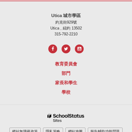
本網站使用 PDF 提供資訊，請存取此連結下載
Adobe Acrobat Rea
Utica 城市學區
約克街929號
Utica , 紐約 13502
315-792-2210
教育委員會
部門
家長和學生
學校
網站無障礙政策
隱私策略
網站地圖
報告輔助功能問題