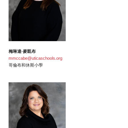
梅琳達·麥凱布
mmccabe@uticaschools.org
哥倫布和休斯小學