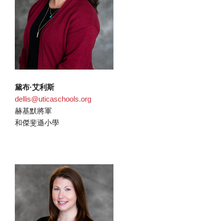
黛布·艾利斯
dellis@uticaschools.org
赫基默將軍
和傑斐遜小學