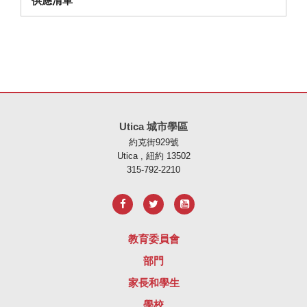
供應清單
本網站使用 PDF 提供資訊，請存取此連結下載
Adobe Acrobat Rea
Utica 城市學區
約克街929號
Utica , 紐約 13502
315-792-2210
教育委員會
部門
家長和學生
學校