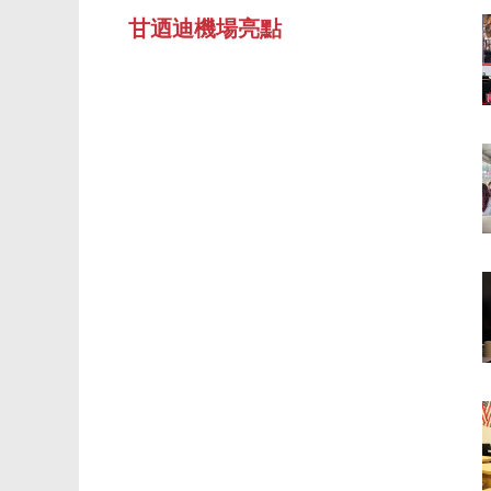
甘迺迪機場亮點