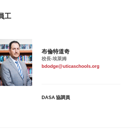
員工
布倫特道奇
校長-埃萊姆
bdodge@uticaschools.org
DASA 協調員