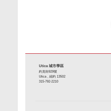
本網站使用 PDF 提供資訊，請存取此連結下載
Adobe Ac
Utica 城市學區
約克街929號
Utica , 紐約 13502
315-792-2210