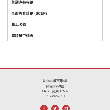
普羅克特報紙
全面教育計劃 (SCEP)
員工名錄
（在新視窗中打開）
成績單申請表
本網站使用 PDF 提供資訊，請存取此連結下載
Adobe Acrobat Rea
Utica 城市學區
約克街929號
Utica , 紐約 13502
315-792-2210