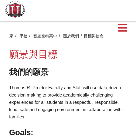
家
學校
普羅克特高中
關於我們
目標與使命
願景與目標
我們的願景
Thomas R. Proctor Faculty and Staff will use data-driven
decision making to provide academically challenging
experiences for all students in a respectful, responsible,
kind, safe and engaging environment in collaboration with
families.
Goals: