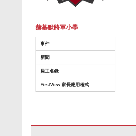
赫基默將軍小學
事件
新聞
員工名錄
FirstView 家長應用程式
本網站使用 PDF 提供資訊，請存取此連結下載
Adobe Ac