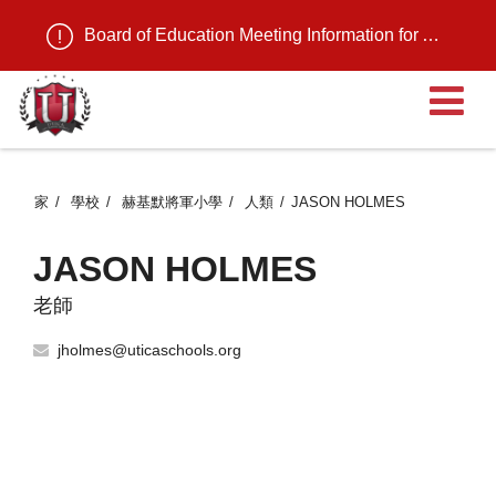
Board of Education Meeting Information for August 11, 2026
家
學校
赫基默將軍小學
人類
JASON HOLMES
JASON HOLMES
老師
jholmes@uticaschools.org