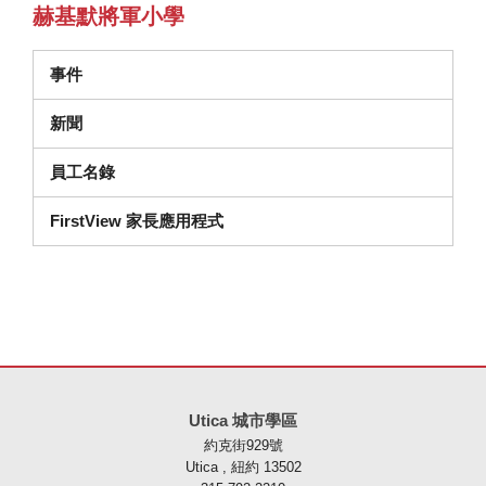
赫基默將軍小學
事件
新聞
員工名錄
FirstView 家長應用程式
本網站使用 PDF 提供資訊，請存取此連結下載
Adobe Acrobat Rea
Utica 城市學區
約克街929號
Utica , 紐約 13502