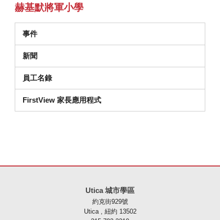
赫基默將軍小學
事件
新聞
員工名錄
FirstView 家長應用程式
本網站使用 PDF 提供資訊，請存取此連結下載
Adobe Acrobat Rea
Utica 城市學區
約克街929號
Utica , 紐約 13502