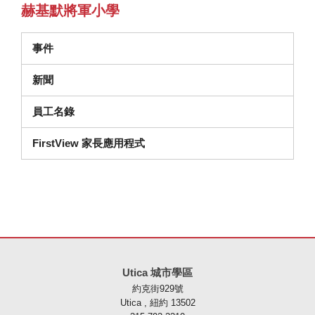
赫基默將軍小學
事件
新聞
員工名錄
FirstView 家長應用程式
本網站使用 PDF 提供資訊，請存取此連結下載
Adobe Acrobat Rea
Utica 城市學區
約克街929號
Utica , 紐約 13502