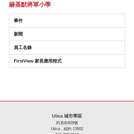
赫基默將軍小學
事件
新聞
員工名錄
FirstView 家長應用程式
本網站使用 PDF 提供資訊，請存取此連結下載
Adobe Acrobat Rea
Utica 城市學區
約克街929號
Utica , 紐約 13502