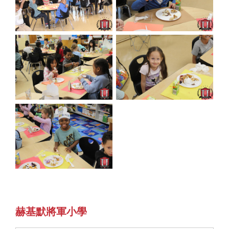
赫基默將軍小學