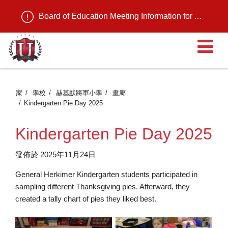
Board of Education Meeting Information for August 11, 2026
家
學校
赫基默將軍小學
畫廊
Kindergarten Pie Day 2025
Kindergarten Pie Day 2025
發佈於 2025年11月24日
General Herkimer Kindergarten students participated in
sampling different Thanksgiving pies. Afterward, they
created a tally chart of pies they liked best.