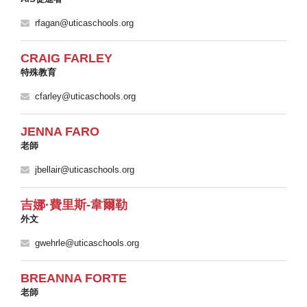
rfagan@uticaschools.org
CRAIG FARLEY
特殊教育
cfarley@uticaschools.org
JENNA FARO
老師
jbellair@uticaschools.org
吉娜·費里斯-韋爾勒
外文
gwehrle@uticaschools.org
BREANNA FORTE
老師