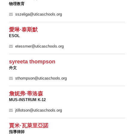
物理教育
sszeliga@uticaschools.org
愛琳·泰斯默
ESOL
etessmer@uticaschools.org
syreeta thompson
外文
sthompson@uticaschools.org
詹妮弗·蒂洛森
MUS-INSTRUM K-12
jtillotson@uticaschools.org
賈米·瓦萊里亞諾
指導律師