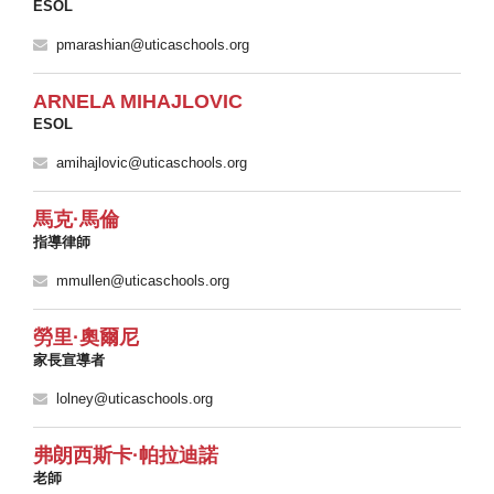
ESOL
pmarashian@uticaschools.org
ARNELA MIHAJLOVIC
ESOL
amihajlovic@uticaschools.org
馬克·馬倫
指導律師
mmullen@uticaschools.org
勞里·奧爾尼
家長宣導者
lolney@uticaschools.org
弗朗西斯卡·帕拉迪諾
老師