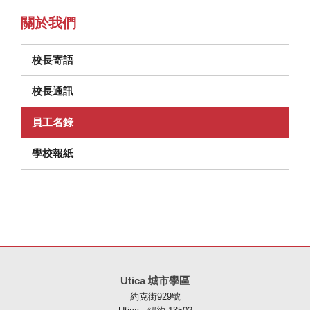
關於我們
校長寄語
校長通訊
員工名錄
學校報紙
本網站使用 PDF 提供資訊，請存取此連結下載
Adobe Acrobat Rea
Utica 城市學區
約克街929號