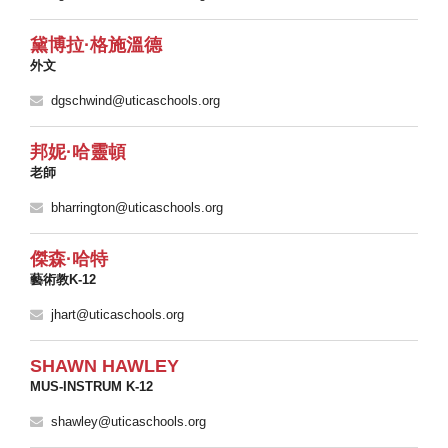
黛博拉·格施溫德
外文
dgschwind@uticaschools.org
邦妮·哈靈頓
老師
bharrington@uticaschools.org
傑森·哈特
藝術教K-12
jhart@uticaschools.org
SHAWN HAWLEY
MUS-INSTRUM K-12
shawley@uticaschools.org