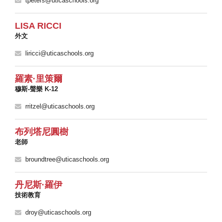
tpeters@uticaschools.org
LISA RICCI
外文
liricci@uticaschools.org
羅素·里策爾
穆斯-聲樂 K-12
rritzel@uticaschools.org
布列塔尼圓樹
老師
broundtree@uticaschools.org
丹尼斯·羅伊
技術教育
droy@uticaschools.org